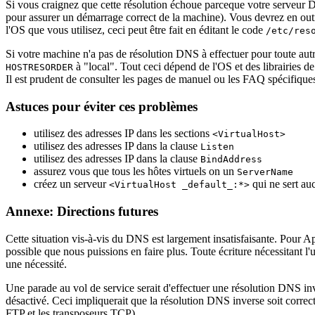
Si vous craignez que cette résolution échoue parceque votre serveur D
pour assurer un démarrage correct de la machine). Vous devrez en outr
l'OS que vous utilisez, ceci peut être fait en éditant le code
/etc/res
Si votre machine n'a pas de résolution DNS à effectuer pour toute autr
à "local". Tout ceci dépend de l'OS et des librairies de
HOSTRESORDER
Il est prudent de consulter les pages de manuel ou les FAQ spécifique
Astuces pour éviter ces problèmes
utilisez des adresses IP dans les sections
<VirtualHost>
utilisez des adresses IP dans la clause
Listen
utilisez des adresses IP dans la clause
BindAddress
assurez vous que tous les hôtes virtuels on un
ServerName
créez un serveur
qui ne sert au
<VirtualHost _default_:*>
Annexe: Directions futures
Cette situation vis-à-vis du DNS est largement insatisfaisante. Pour A
possible que nous puissions en faire plus. Toute écriture nécessitant l'
une nécessité.
Une parade au vol de service serait d'effectuer une résolution DNS inv
désactivé. Ceci impliquerait que la résolution DNS inverse soit correc
FTP et les transposeurs TCP).