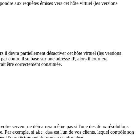
épondre aux requêtes émises vers cet hôte virtuel (les versions
rs il devra partiellement désactiver cet hôte virtuel (les versions
ar contre il se base sur une adresse IP, alors il tournera
it être correctement constituée.
, votre serveur ne démarrera même pas si l'une des deux résolutions
le. Par exemple, si
est l'un de vos clients, lequel contrôle son
abc.dom
ement l'enregistrement du nom
.
www.abc.dom