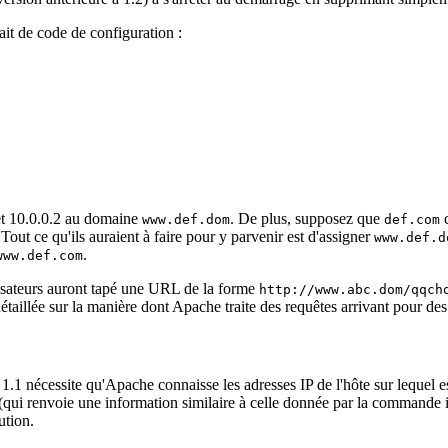
ait de code de configuration :
t 10.0.0.2 au domaine
. De plus, supposez que
c
www.def.dom
def.com
 Tout ce qu'ils auraient à faire pour y parvenir est d'assigner
www.def.d
.
www.def.com
ilisateurs auront tapé une URL de la forme
http://www.abc.dom/qqch
illée sur la manière dont Apache traite des requêtes arrivant pour des
1 nécessite qu'Apache connaisse les adresses IP de l'hôte sur lequel est e
(qui renvoie une information similaire à celle donnée par la commande 
ution.