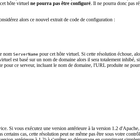
cet hôte virtuel
ne pourra pas être configuré
. Il ne pourra donc pas r
onsidérez alors ce nouvel extrait de code de configuration :
 le nom
pour cet hôte virtuel. Si cette résolution échoue, alo
ServerName
rtuel est basé sur un nom de domaine alors il sera totalement inhibé, si p
pour ce serveur, incluant le nom de domaine, l'URL produite ne pourra
rvice. Si vous exécutez une version antérieure à la version 1.2 d'Apache
certains cas, cette résolution peut ne même pas être sous votre contrô
version antérieure à 1.2) à s'arrêter au démarrage en supprimant simpl