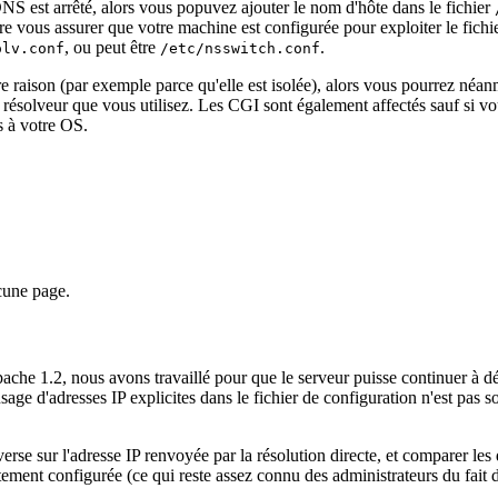
NS est arrêté, alors vous popuvez ajouter le nom d'hôte dans le fichier
e vous assurer que votre machine est configurée pour exploiter le fichi
, ou peut être
.
olv.conf
/etc/nsswitch.conf
e raison (par exemple parce qu'elle est isolée), alors vous pourrez néan
 résolveur que vous utilisez. Les CGI sont également affectés sauf si vou
s à votre OS.
cune page.
pache 1.2, nous avons travaillé pour que le serveur puisse continuer à d
usage d'adresses IP explicites dans le fichier de configuration n'est pas s
erse sur l'adresse IP renvoyée par la résolution directe, et comparer le
tement configurée (ce qui reste assez connu des administrateurs du fait 