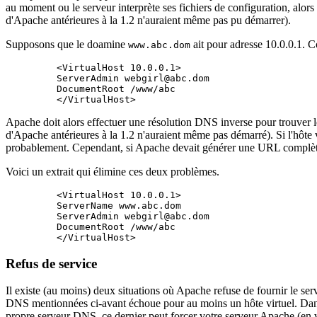
au moment ou le serveur interprète ses fichiers de configuration, alors 
d'Apache antérieures à la 1.2 n'auraient même pas pu démarrer).
Supposons que le doamine
ait pour adresse 10.0.0.1. C
www.abc.dom
    <VirtualHost 10.0.0.1>

    ServerAdmin webgirl@abc.dom

    DocumentRoot /www/abc

Apache doit alors effectuer une résolution DNS inverse pour trouver
d'Apache antérieures à la 1.2 n'auraient même pas démarré). Si l'hôte vi
probablement. Cependant, si Apache devait générer une URL complète 
Voici un extrait qui élimine ces deux problèmes.
    <VirtualHost 10.0.0.1>

    ServerName www.abc.dom

    ServerAdmin webgirl@abc.dom

    DocumentRoot /www/abc

Refus de service
Il existe (au moins) deux situations où Apache refuse de fournir le se
DNS mentionnées ci-avant échoue pour au moins un hôte virtuel. Dans 
propre serveur DNS, ce dernier peut forcer votre serveur Apache (en 