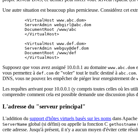
Une autre situation est beaucoup plus pernicieuse. Considérez cet extr
    <VirtualHost www.abc.dom>

    ServerAdmin webgirl@abc.dom

    DocumentRoot /www/abc

    <VirtualHost www.def.dom>

    ServerAdmin webguy@def.dom

    DocumentRoot /www/def

Supposez que vous avez assigné 10.0.0.1 au domaine
e
www.abc.dom
vous permettez à
de "voler" tout le trafic destiné à
.
def.com
abc.com
DNS, vous ne pouvez les empêcher de piéger leur enregistrement de
Les requêtes arrivant pour 10.0.0.1 (y compris toutes celles où les ut
comprendre comment cela est possible demande une discussion plus déta
L'adresse du "serveur principal"
L'addition du
support d'hôtes virtuels basés sur les noms
dans Apache 1.
global (si défini) ou appelle la fonction C
ServerName
gethostname
cette adresse. Jusqu'à présent, il n'y a aucun moyen d'éviter cette résol