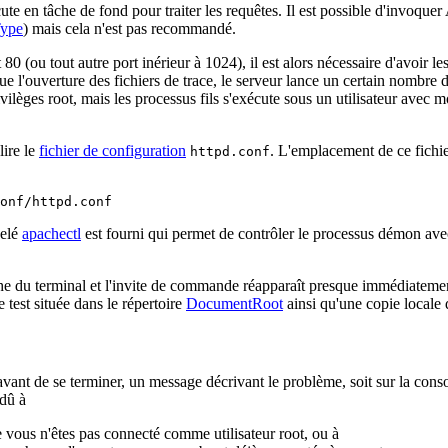
ute en tâche de fond pour traiter les requêtes. Il est possible d'invoqu
Type
) mais cela n'est pas recommandé.
 80 (ou tout autre port inérieur à 1024), il est alors nécessaire d'avoir l
que l'ouverture des fichiers de trace, le serveur lance un certain nombre
vilèges root, mais les processus fils s'exécute sous un utilisateur avec mo
lire le
fichier de configuration
. L'emplacement de ce fichier
httpd.conf
onf/httpd.conf
pelé
apachectl
est fourni qui permet de contrôler le processus démon av
tache du terminal et l'invite de commande réapparaît presque immédiateme
 test située dans le répertoire
DocumentRoot
ainsi qu'une copie locale 
 avant de se terminer, un message décrivant le problème, soit sur la conso
dû à
ue vous n'êtes pas connecté comme utilisateur root, ou à