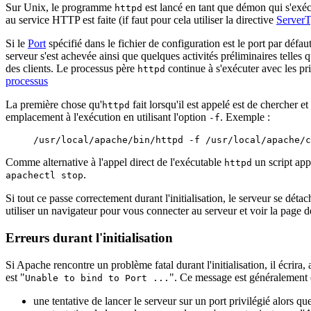
Sur Unix, le programme
est lancé en tant que démon qui s'exéc
httpd
au service HTTP est faite (if faut pour cela utiliser la directive
Server
Si le
Port
spécifié dans le fichier de configuration est le port par défaut
serveur s'est achevée ainsi que quelques activités préliminaires telles 
des clients. Le processus père
continue à s'exécuter avec les pri
httpd
processus
La première chose qu'
fait lorsqu'il est appelé est de chercher et 
httpd
emplacement à l'exécution en utilisant l'option
. Exemple :
-f
/usr/local/apache/bin/httpd -f /usr/local/apache/c
Comme alternative à l'appel direct de l'exécutable
un script ap
httpd
.
apachectl stop
Si tout ce passe correctement durant l'initialisation, le serveur se dé
utiliser un navigateur pour vous connecter au serveur et voir la page de
Erreurs durant l'initialisation
Si Apache rencontre un problème fatal durant l'initialisation, il écrira,
est "
". Ce message est généralement 
Unable to bind to Port ...
une tentative de lancer le serveur sur un port privilégié alors q